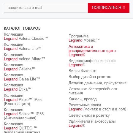
ПОДПИСАТЬСЯ
КАТАЛОГ ТОВАРОВ
Коллекция
Программа
Legrand
Valena Classic™
Legrand
Mosaic™
Коллекция
Автоматика и
Legrand
Valena Life™
распределительные щиты
Коллекция
Legrand
®
Legrand
Valena Allure™
Видеодомофоны и звонки
Коллекция
Legrand
®
Legrand
Celiane™
Вилки бытовые
Коллекция
Выбор дизайна розеток
Legrand
Galea Life™
Датчики движения, присутствия
Коллекция
Источники бесперебойного
Legrand
Etika™
питания
Коллекция
Кабель, провод
Legrand
Plexo™ IP55
(Влагозащита)
Розеточные блоки
Legrand
(монтаж в стол и в пол)
Коллекция
Legrand
Soliroc™ IP55
Светильники в розетку
(Антивандальная)
Удлинители и аксессуары
Коллекция
Legrand
®
Legrand
QUTEO ™
(накладной монтаж)