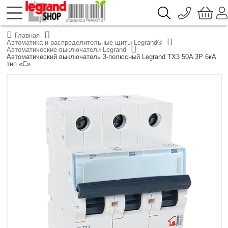
096 776-72-46
О компании
Главная
Доставка
Автоматика и распределительные щиты Legrand®
044 390-66-40
Автоматические выключатели Legrand
Каталоги продукции Legrand
Автоматический выключатель 3-полюсный Legrand TX3 50A 3Р 6кА
Гарантия
050 337-07-10
тип «C»
Контакты
093 332-67-53