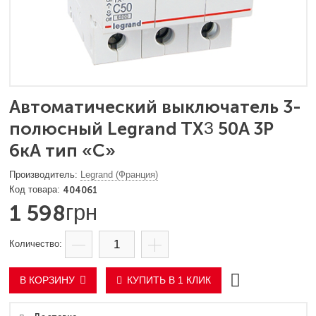
Автоматический выключатель 3-
полюсный Legrand TX
3
50A 3Р
6кА тип «C»
Legrand (Франция)
404061
1 598
грн
В КОРЗИНУ
КУПИТЬ В 1 КЛИК