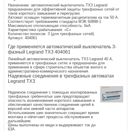
Назначение: автоматический выключатель TX
3
Legrand
предназначен для эффективной защиты трехфазных сетей от
токов короткого замыкания и перегрузки.
Автомат оснащен термомагнитным расцепителем на ток 50 А.
Соответствует требованиям стандарта МЭК 60898-1
Максимально отключающая способность: 6кА
Характеристика срабатывания: «C»
Количество полюсов: 3 (для трехфазных сетей).
Артикул: 404061
Где применяется автоматический выключатель 3-
фазный Legrand TX
3
404061
Линейный автоматический выключатель TX
3
Legrand 40 А,
применяется в трехфазных сетях и предназначен для
применения в сфере строительства объектов жилого и
административно-коммерческого назначения.
Надежные соединения в трехфазных автоматах
Legrand TX
3
Надежное соединение с помощью изолированных
трехфазных гребенчатых шин предотвращает
опасность возникновения короткого замыкания и
обеспечивает качественное соединение цепей в
верхней или нижней части аппаратов.
Использование шин значительно сокращает время
монтажа и облегчает процессы обслуживания в
дальнейшем.
Шины выполнены из меди и выдерживают ток до
63А.