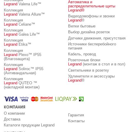
Коллекция
Автоматика и
Legrand
Valena Life™
распределительные щиты
Коллекция
Legrand
®
Legrand
Valena Allure™
Видеодомофоны и звонки
Коллекция
Legrand
®
Legrand
Celiane™
Вилки бытовые
Коллекция
Выбор дизайна розеток
Legrand
Galea Life™
Датчики движения, присутствия
Коллекция
Источники бесперебойного
Legrand
Etika™
питания
Коллекция
Кабель, провод
Legrand
Plexo™ IP55
(Влагозащита)
Розеточные блоки
Legrand
(монтаж в стол и в пол)
Коллекция
Legrand
Soliroc™ IP55
Светильники в розетку
(Антивандальная)
Удлинители и аксессуары
Коллекция
Legrand
®
Legrand
QUTEO ™
(накладной монтаж)
КОМПАНИЯ
О компании
Гарантия
Доставка
Контакты
Каталоги продукции Legrand