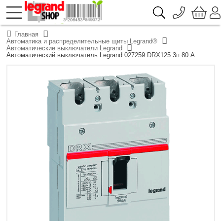
096 776-72-46
О компании
Главная
Доставка
Автоматика и распределительные щиты Legrand®
044 390-66-40
Автоматические выключатели Legrand
Каталоги продукции Legrand
Автоматический выключатель Legrand 027259 DRX125 3п 80 А
Гарантия
050 337-07-10
Контакты
093 332-67-53