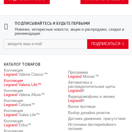
ПОДПИСЫВАЙТЕСЬ И БУДЬТЕ ПЕРВЫМИ
Новинки, интересные новости, акции и распродажи, скидки и
рекомендации
ПОДПИСАТЬСЯ
КАТАЛОГ ТОВАРОВ
Коллекция
Программа
Legrand
Valena Classic™
Legrand
Mosaic™
Коллекция
Автоматика и
Legrand
Valena Life™
распределительные щиты
Коллекция
Legrand
®
Legrand
Valena Allure™
Видеодомофоны и звонки
Коллекция
Legrand
®
Legrand
Celiane™
Вилки бытовые
Коллекция
Выбор дизайна розеток
Legrand
Galea Life™
Датчики движения, присутствия
Коллекция
Источники бесперебойного
Legrand
Etika™
питания
Коллекция