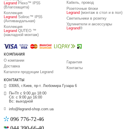
Кабель, провод
Legrand
Plexo™ IP55
(Влагозащита)
Розеточные блоки
Legrand
(монтаж в стол и в пол)
Коллекция
Legrand
Soliroc™ IP55
Светильники в розетку
(Антивандальная)
Удлинители и аксессуары
Коллекция
Legrand
®
Legrand
QUTEO ™
(накладной монтаж)
КОМПАНИЯ
О компании
Гарантия
Доставка
Контакты
Каталоги продукции Legrand
КОНТАКТЫ
03065, г.Киев, пр-т. Любомира Гузара 6
Пн-Пт с 9:00 до 18:00
Сб: с 9:00 до 16:00
Вс: выходной
info@legrand-shop.com.ua
096 776-72-46
044 390-66-40