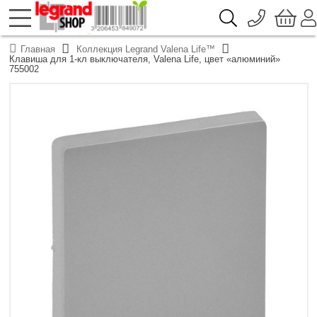
096 776-72-46
О компании
Главная
Коллекция Legrand Valena Life™
Доставка
Клавиша для 1-кл выключателя, Valena Life, цвет «алюминий»
044 390-66-40
755002
Каталоги продукции Legrand
Гарантия
050 337-07-10
Контакты
093 332-67-53