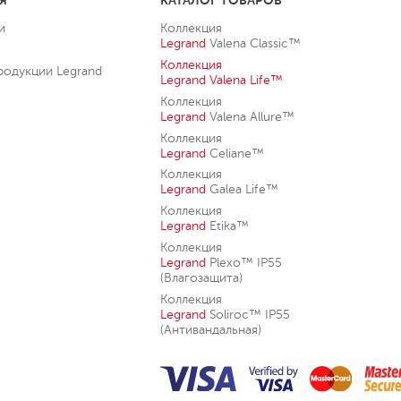
Я
КАТАЛОГ ТОВАРОВ
и
Коллекция
Legrand
Valena Classic™
Коллекция
родукции Legrand
Legrand
Valena Life™
Коллекция
Legrand
Valena Allure™
Коллекция
Legrand
Celiane™
Коллекция
Legrand
Galea Life™
Коллекция
Legrand
Etika™
Коллекция
Legrand
Plexo™ IP55
(Влагозащита)
Коллекция
Legrand
Soliroc™ IP55
(Антивандальная)