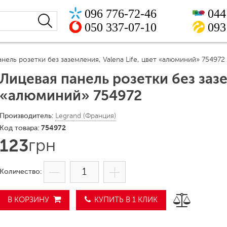
096 776-72-46
044
050 337-07-10
093
нель розетки без заземления, Valena Life, цвет «алюминий» 754972
Лицевая панель розетки без зазе
«алюминий» 754972
Legrand (Франция)
754972
123
грн
В КОРЗИНУ
КУПИТЬ В 1 КЛИК