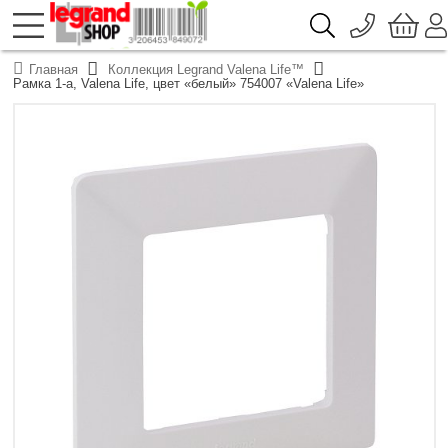
096 776-72-46
О компании
Главная
Коллекция Legrand Valena Life™
Доставка
Рамка 1-а, Valena Life, цвет «белый» 754007 «Valena Life»
044 390-66-40
Каталоги продукции Legrand
Гарантия
050 337-07-10
Контакты
093 332-67-53