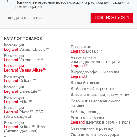
Новинки, интересные новости, акции и распродажи, скидки и
рекомендации
ПОДПИСАТЬСЯ
КАТАЛОГ ТОВАРОВ
Коллекция
Программа
Legrand
Valena Classic™
Legrand
Mosaic™
Коллекция
Автоматика и
Legrand
Valena Life™
распределительные щиты
Коллекция
Legrand
®
Legrand
Valena Allure™
Видеодомофоны и звонки
Коллекция
Legrand
®
Legrand
Celiane™
Вилки бытовые
Коллекция
Выбор дизайна розеток
Legrand
Galea Life™
Датчики движения, присутствия
Коллекция
Источники бесперебойного
Legrand
Etika™
питания
Коллекция
Кабель, провод
Legrand
Plexo™ IP55
(Влагозащита)
Розеточные блоки
Legrand
(монтаж в стол и в пол)
Коллекция
Legrand
Soliroc™ IP55
Светильники в розетку
(Антивандальная)
Удлинители и аксессуары