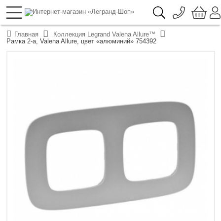
096 776-72-46
О компании
Главная
Коллекция Legrand Valena Allure™
Доставка
Рамка 2-а, Valena Allure, цвет «алюминий» 754392
044 390-66-40
Каталоги продукции Legrand
Гарантия
050 337-07-10
Контакты
093 332-67-53