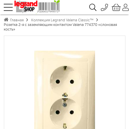
096 776-72-46
О компании
Главная
Коллекция Legrand Valena Classic™
Доставка
044 390-66-40
Розетка 2-я с заземляющим контактом Valena 774370 «слоновая
кость»
Каталоги продукции Legrand
050 337-07-10
Гарантия
Контакты
093 332-67-53