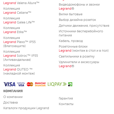
Legrand
Valena Allure™
Видеодомофоны и звонки
Коллекция
Legrand
®
Legrand
Celiane™
Вилки бытовые
Коллекция
Выбор дизайна розеток
Legrand
Galea Life™
Датчики движения, присутствия
Коллекция
Источники бесперебойного
Legrand
Etika™
питания
Коллекция
Кабель, провод
Legrand
Plexo™ IP55
(Влагозащита)
Розеточные блоки
Legrand
(монтаж в стол и в пол)
Коллекция
Legrand
Soliroc™ IP55
Светильники в розетку
(Антивандальная)
Удлинители и аксессуары
Коллекция
Legrand
®
Legrand
QUTEO ™
(накладной монтаж)
КОМПАНИЯ
О компании
Гарантия
Доставка
Контакты
Каталоги продукции Legrand