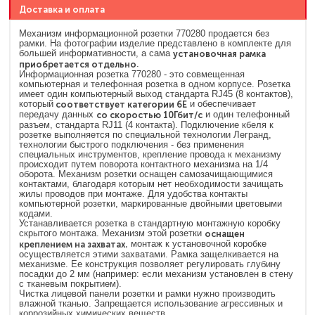
Доставка и оплата
Механизм информационной розетки 770280 продается без
рамки. На фотографии изделие представлено в комплекте для
большей информативности, а сама
установочная рамка
приобретается отдельно
.
Информационная розетка 770280 - это совмещенная
компьютерная и телефонная розетка в одном корпусе. Розетка
имеет один компьютерный выход стандарта RJ45 (8 контактов),
который
соответствует категории 6Е
и обеспечивает
передачу данных
со скоростью 10Гбит/с
и один телефонный
разъем, стандарта RJ11 (4 контакта). Подключение кбеля к
розетке выполняется по специальной технологии Легранд,
технологии быстрого подключения - без применения
специальных инструментов, крепление провода к механизму
происходит путем поворота контактного механизма на 1/4
оборота. Механизм розетки оснащен самозачищающимися
контактами, благодаря которым нет необходимости зачищать
жилы проводов при монтаже. Для удобства контакты
компьютерной розетки, маркированные двойными цветовыми
кодами.
Устанавливается розетка в стандартную монтажную коробку
скрытого монтажа. Механизм этой розетки
оснащен
креплением на захватах
, монтаж к установочной коробке
осуществляется этими захватами. Рамка защелкивается на
механизме. Ее конструкция позволяет регулировать глубину
посадки до 2 мм (например: если механизм установлен в стену
с тканевым покрытием).
Чистка лицевой панели розетки и рамки нужно производить
влажной тканью. Запрещается использование агрессивных и
коррозийных химических веществ.