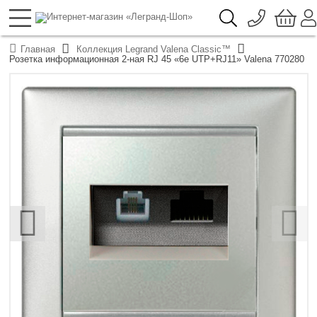
096 776-72-46
О компании
Главная
Коллекция Legrand Valena Classic™
Доставка
Розетка информационная 2-ная RJ 45 «6e UTP+RJ11» Valena 770280
044 390-66-40
Каталоги продукции Legrand
Гарантия
050 337-07-10
Контакты
093 332-67-53
‹
›