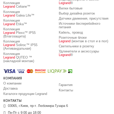
Коллекция
Legrand
®
Legrand
Celiane™
Вилки бытовые
Коллекция
Выбор дизайна розеток
Legrand
Galea Life™
Датчики движения, присутствия
Коллекция
Источники бесперебойного
Legrand
Etika™
питания
Коллекция
Кабель, провод
Legrand
Plexo™ IP55
(Влагозащита)
Розеточные блоки
Legrand
(монтаж в стол и в пол)
Коллекция
Legrand
Soliroc™ IP55
Светильники в розетку
(Антивандальная)
Удлинители и аксессуары
Коллекция
Legrand
®
Legrand
QUTEO ™
(накладной монтаж)
КОМПАНИЯ
О компании
Гарантия
Доставка
Контакты
Каталоги продукции Legrand
КОНТАКТЫ
03065, г.Киев, пр-т. Любомира Гузара 6
Пн-Пт с 9:00 до 18:00