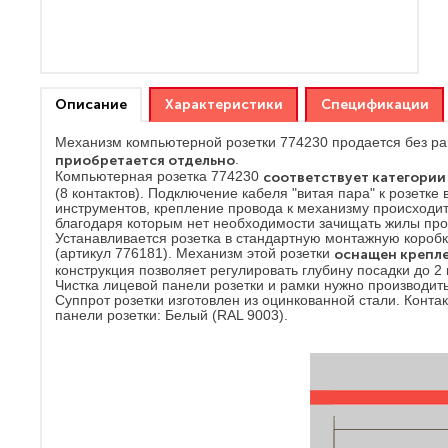
Описание
Характеристики
Спецификации
Механизм компьютерной розетки 774230 продается без ра
приобретается отдельно
.
Компьютерная розетка 774230
соответствует категории
(8 контактов). Подключение кабеля "витая пара" к розетк
инструментов, крепление провода к механизму происходи
благодаря которым нет необходимости зачищать жилы про
Устанавливается розетка в стандартную монтажную коробк
(артикул 776181). Механизм этой розетки
оснащен крепле
конструкция позволяет регулировать глубину посадки до 2
Чистка лицевой панели розетки и рамки нужно производит
Суппрот розетки изготовлен из оцинкованной стали. Конт
панели розетки: Белый (RAL 9003).