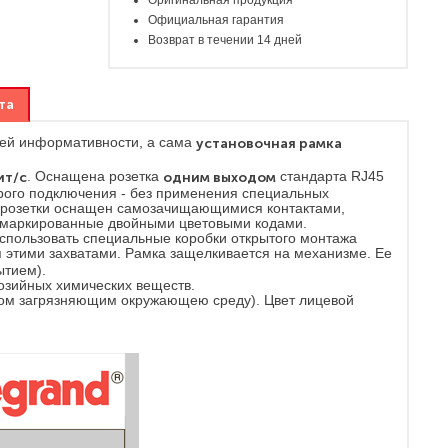
Оригинальная продукция
Официальная гарантия
Возврат в течении 14 дней
та
шей информативности, а сама
установочная рамка
ит/с
. Оснащена розетка
одним выходом
стандарта RJ45
строго подключения - без применения специальных
зм розетки оснащен самозачищающимися контактами,
, маркированные двойными цветовыми кодами.
использовать специальные коробки открытого монтажа
я этими захватами. Рамка защелкивается на механизме. Ее
ытием).
озийных химических веществ.
нтом загрязняющим окружающею среду). Цвет лицевой