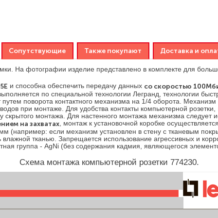
Сопутствующие
Также покупают
Доставка и опла
мки. На фотографии изделие представлено в комплекте для боль
 5Е
и способна обеспечить передачу данных
со скоростью 100Мб
е выполняется по специальной технологии Легранд, технологии бы
т путем поворота контактного механизма на 1/4 оборота. Механи
водов при монтаже. Для удобства контакты компьютерной розетки
у скрытого монтажа. Для настенного монтажа механизма следует 
нием на захватах
, монтаж к установочной коробке осуществляетс
 мм (например: если механизм установлен в стену с тканевым покр
ь влажной тканью. Запрещается использование агрессивных и корр
актная группа - AgNi (без содержания кадмия, являющегося элеме
Схема монтажа компьютерной розетки 774230.