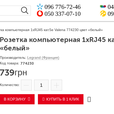
096 776-72-46
04
050 337-07-10
09
тка компьютерная 1xRJ45 кат.5e Valena 774230 цвет «белый»
Розетка компьютерная 1xRJ45 ка
«белый»
Legrand (Франция)
774230
739
грн
В КОРЗИНУ
КУПИТЬ В 1 КЛИК