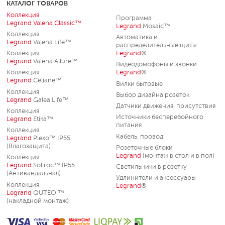
КАТАЛОГ ТОВАРОВ
Коллекция
Программа
Legrand
Valena Classic™
Legrand
Mosaic™
Коллекция
Автоматика и
Legrand
Valena Life™
распределительные щиты
Коллекция
Legrand
®
Legrand
Valena Allure™
Видеодомофоны и звонки
Коллекция
Legrand
®
Legrand
Celiane™
Вилки бытовые
Коллекция
Выбор дизайна розеток
Legrand
Galea Life™
Датчики движения, присутствия
Коллекция
Источники бесперебойного
Legrand
Etika™
питания
Коллекция
Кабель, провод
Legrand
Plexo™ IP55
(Влагозащита)
Розеточные блоки
Legrand
(монтаж в стол и в пол)
Коллекция
Legrand
Soliroc™ IP55
Светильники в розетку
(Антивандальная)
Удлинители и аксессуары
Коллекция
Legrand
®
Legrand
QUTEO ™
(накладной монтаж)