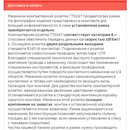
Доставка и оплата
Механизм компьютерной розетки 770247 продается без рамки.
На фотографии изделие представлено в комплекте для
большей информативности, а сама
установочная рамка
приобретается отдельно
.
Компьютерная розетка 770247
соответствует категории 6
и
способна обеспечить передачу данных
со скоростью 10Гбит/
с
. Оснащена розетка
двумя раздельными выходами
стандарта RJ45 (8 контактов). Подключение к розетки
выполняется слаботочным проводом "витая пара" UTP.
Благодаря специальной технологии быстрого подключения -
крепление провода к механизму происходит без применения
специальных инструментов, а фиксация проводников
осуществляется путем поворота контактного механизма на 1/4
оборота. Механизм розетки оснащен самозачищающимися
контактами, и теперь нет необходимости зачищать жилы
проводов при монтаже. Для удобства контакты компьютерной
розетки, маркированные двойными цветовыми кодами.
Устанавливается розетка в стандартную монтажную коробку
скрытого монтажа. Механизм этой розетки
оснащен
креплением на захватах
, монтаж к установочной коробке
осуществляется этими захватами. Рамка защелкивается на
механизме. Ее конструкция позволяет регулировать глубину
посадки до 2 мм (например: если механизм установлен в стену
с тканевым покрытием).
Чистка лицевой панели розетки и рамки нужно производить