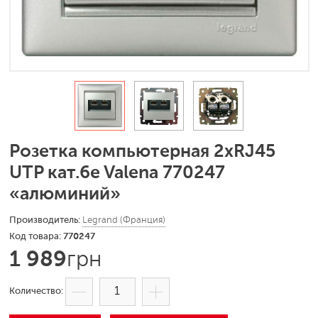
Розетка компьютерная 2xRJ45
UTP кат.6e Valena 770247
«алюминий»
Legrand (Франция)
770247
1 989
грн