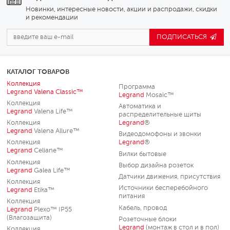
Новинки, интересные новости, акции и распродажи, скидки
и рекомендации
ПОДПИСАТЬСЯ
КАТАЛОГ ТОВАРОВ
Коллекция
Программа
Legrand
Valena Classic™
Legrand
Mosaic™
Коллекция
Автоматика и
Legrand
Valena Life™
распределительные щиты
Коллекция
Legrand
®
Legrand
Valena Allure™
Видеодомофоны и звонки
Коллекция
Legrand
®
Legrand
Celiane™
Вилки бытовые
Коллекция
Выбор дизайна розеток
Legrand
Galea Life™
Датчики движения, присутствия
Коллекция
Источники бесперебойного
Legrand
Etika™
питания
Коллекция
Кабель, провод
Legrand
Plexo™ IP55
(Влагозащита)
Розеточные блоки
Legrand
(монтаж в стол и в пол)
Коллекция