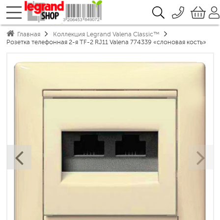
096 776-72-46
О компании
Главная
Коллекция Legrand Valena Classic™
Доставка
044 390-66-40
Розетка телефонная 2-я TF-2 RJ11 Valena 774339 «слоновая кость»
Каталоги продукции Legrand
050 337-07-10
Гарантия
Контакты
093 332-67-53
‹
›