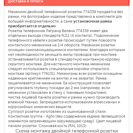
Доставка и оплата
Механизм двойной телефонной розетки 774339 продается без
рамки. На фотографии изделие представлено в комплекте для
большей информативности, а сама
установочная рамка
приобретается отдельно
.
Розетка телефонная Легранд Валена 774339 имеет два
отдельных выхода стандарта RJ11 (4 контакта). Подключение
телефонного кабеля к розетке происходит путем поворота
контактного механизма на 1/4 оборота. Механизм розетки
оснащен самозачищающимися контактами, благодаря которым
нет необходимости зачищать жилы проводов при монтаже.
Устанавливается розетка в стандартную монтажную коробку
скрытого монтажа. Для настенного монтажа механизма
следует использовать специальные коробки открытого
монтажа (артикул 776131). Механизмы всех розеток оснащены
надежным креплением на винтах и на захватах. Рамка
защелкивается на механизме. Ее конструкция позволяет
регулировать глубину посадки до 2 мм (например: если
механизм установлен в стену с тканевым покрытием).
Чистка лицевой панели розетки и рамки нужно производить
влажной тканью. Запрещается использование агрессивных и
коррозийных химических веществ.
Суппрот розетки изготовлен из оцинкованной стали.
Контактная группа - AgNi (без содержания кадмия, являющегося
элементом загрязняющим окружающею среду). Цвет лицевой
панели розетки: Слоновая кость (RAL 1013).
Схема монтажа двойной телефонной розетки