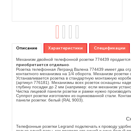
Описание
Характеристики
Спецификации
Механизм двойной телефонной розетки 774439 продается 
приобретается отдельно
.
Розетка телефонная Легранд Валена 774439 имеет два отд
контактного механизма на 1/4 оборота. Механизм розетк
Устанавливается розетка в стандартную монтажную коробк
(артикул 776181). Механизмы всех розеток оснащены наде
глубину посадки до 2 мм (например: если механизм устано
Чистка лицевой панели розетки и рамки нужно производит
Суппрот розетки изготовлен из оцинкованной стали. Конт
панели розетки: белый (RAL 9003).
С
Телефонные розетки Legrand подключать к проводу удобно
только одной пары, как правило это синий и сине-белый 