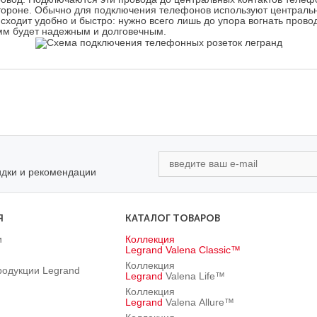
стороне. Обычно для подключения телефонов используют централь
одит удобно и быстро: нужно всего лишь до упора вогнать провод в
емм будет надежным и долговечным.
идки и рекомендации
Я
КАТАЛОГ ТОВАРОВ
и
Коллекция
Legrand
Valena Classic™
Коллекция
родукции Legrand
Legrand
Valena Life™
Коллекция
Legrand
Valena Allure™