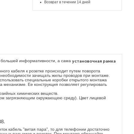
Возврат в течении 14 дней
я большей информативности, а сама
установочная рамка
ного кабеля к розетке происходит путем поворота
 необходимости зачищать жилы проводов при монтаже.
использовать специальные коробки открытого монтажа
а механизме. Ее конструкция позволяет регулировать
озийных химических веществ.
нтом загрязняющим окружающею среду). Цвет лицевой
8.
ок кабель "витая пара", то для телефонии достаточно
фонных разъемов и розеток. При монтаже обращайте