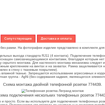
Сопутствующие
Доставка и оплата
без рамки. На фотографии изделие представлено в комплекте дл
ельных выхода стандарта RJ11 (4 контакта). Подключение телефон
и оснащен самозачищающимися контактами, благодаря которым нет
у скрытого монтажа. Для настенного монтажа механизма следует 
жным креплением на винтах и на захватах. Рамка защелкивается н
влен в стену с тканевым покрытием).
ь влажной тканью. Запрещается использование агрессивных и корр
актная группа - AgNi (без содержания кадмия, являющегося элеме
Схема монтажа двойной телефонной розетки 774439.
хема подключения нескольких телефонных розеток 77443
 и просто. Если вы используете для подключения телефонных розет
провод. Подключаются эти провода до центральных контактов теле