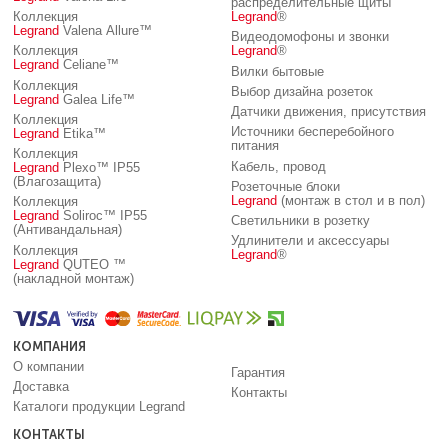
распределительные щиты
Коллекция
Legrand
®
Legrand
Valena Allure™
Видеодомофоны и звонки
Коллекция
Legrand
®
Legrand
Celiane™
Вилки бытовые
Коллекция
Выбор дизайна розеток
Legrand
Galea Life™
Датчики движения, присутствия
Коллекция
Источники бесперебойного
Legrand
Etika™
питания
Коллекция
Кабель, провод
Legrand
Plexo™ IP55
(Влагозащита)
Розеточные блоки
Legrand
(монтаж в стол и в пол)
Коллекция
Legrand
Soliroc™ IP55
Светильники в розетку
(Антивандальная)
Удлинители и аксессуары
Коллекция
Legrand
®
Legrand
QUTEO ™
(накладной монтаж)
КОМПАНИЯ
О компании
Гарантия
Доставка
Контакты
Каталоги продукции Legrand
КОНТАКТЫ