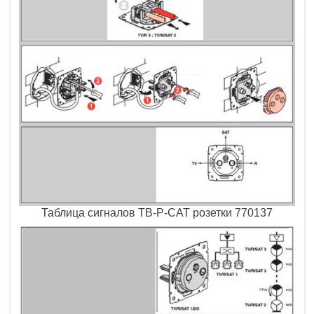
Таблица сигналов ТВ-Р-САТ розетки 770137