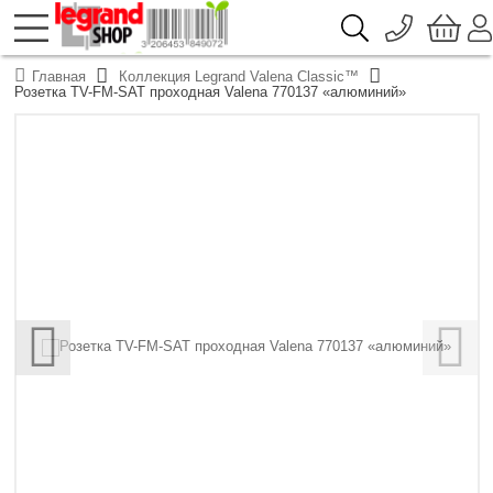
096 776-72-46
О компании
Главная
Коллекция Legrand Valena Classic™
Доставка
Розетка TV-FM-SAT проходная Valena 770137 «алюминий»
044 390-66-40
Каталоги продукции Legrand
Гарантия
050 337-07-10
Контакты
093 332-67-53
‹
›