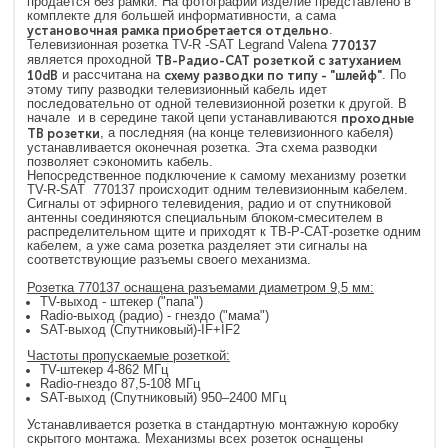
продается без рамки. На фотографии изделие представлено в
комплекте для большей информативности, а сама
установочная рамка приобретается отдельно
.
Телевизионная розетка TV-R -SAT Legrand Valena
770137
является проходной
ТВ-Радио-САТ
розеткой с затуханием
10dB
и рассчитана на
схему разводки по типу - "шлейф"
. По
этому типу разводки телевизионный кабель идет
последовательно от одной телевизионной розетки к другой. В
начале и в середине такой цепи устанавливаются
проходные
ТВ розетки
, а последняя (на конце телевизионного кабеля)
устанавливается оконечная розетка. Эта схема разводки
позволяет сэкономить кабель.
Непосредственное подключение к самому механизму розетки
TV-R-SAT 770137 происходит одним телевизионным кабелем.
Сигналы от эфирного телевидения, радио и от спутниковой
антенны соединяются специальным блоком-смесителем в
распределительном щите и приходят к ТВ-Р-САТ-розетке одним
кабелем, а уже сама розетка разделяет эти сигналы на
соответствующие разъемы своего механизма.
Розетка 770137 оснащена разъемами диаметром 9,5 мм:
TV-выход - штекер ("папа")
Radio-выход (радио) - гнездо ("мама")
SAT-выход (Спутниковый)-IF+IF2
Частоты пропускаемые розеткой:
TV-штекер 4-862 МГц
Radio-гнездо 87,5-108 МГц
SAT-выход (Спутниковый) 950–2400 МГц
Устанавливается розетка в стандартную монтажную коробку
скрытого монтажа. Механизмы всех розеток оснащены