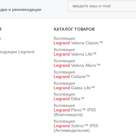
идки и рекомендации
Я
КАТАЛОГ ТОВАРОВ
и
Коллекция
Legrand
Valena Classic™
Коллекция
родукции Legrand
Legrand
Valena Life™
Коллекция
Legrand
Valena Allure™
Коллекция
Legrand
Celiane™
Коллекция
Legrand
Galea Life™
Коллекция
Legrand
Etika™
Коллекция
Legrand
Plexo™ IP55
(Влагозащита)
Коллекция
Legrand
Soliroc™ IP55
(Антивандальная)