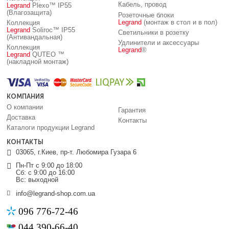
Кабель, провод
Legrand
Plexo™ IP55
(Влагозащита)
Розеточные блоки
Legrand
(монтаж в стол и в пол)
Коллекция
Legrand
Soliroc™ IP55
Светильники в розетку
(Антивандальная)
Удлинители и аксессуары
Коллекция
Legrand
®
Legrand
QUTEO ™
(накладной монтаж)
КОМПАНИЯ
О компании
Гарантия
Доставка
Контакты
Каталоги продукции Legrand
КОНТАКТЫ
03065, г.Киев, пр-т. Любомира Гузара 6
Пн-Пт с 9:00 до 18:00
Сб: с 9:00 до 16:00
Вс: выходной
info@legrand-shop.com.ua
096 776-72-46
044 390-66-40