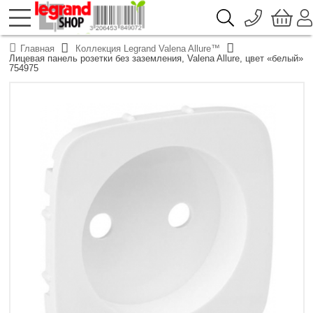
096 776-72-46
О компании
Главная
Коллекция Legrand Valena Allure™
Доставка
Лицевая панель розетки без заземления, Valena Allure, цвет «белый»
044 390-66-40
754975
Каталоги продукции Legrand
Гарантия
050 337-07-10
Контакты
093 332-67-53