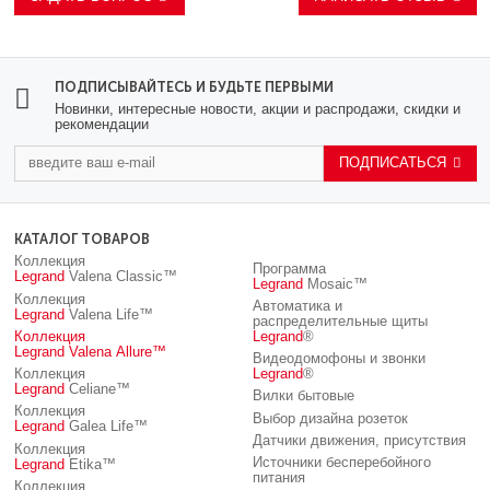
ПОДПИСЫВАЙТЕСЬ И БУДЬТЕ ПЕРВЫМИ
Новинки, интересные новости, акции и распродажи, скидки и
рекомендации
ПОДПИСАТЬСЯ
КАТАЛОГ ТОВАРОВ
Коллекция
Программа
Legrand
Valena Classic™
Legrand
Mosaic™
Коллекция
Автоматика и
Legrand
Valena Life™
распределительные щиты
Коллекция
Legrand
®
Legrand
Valena Allure™
Видеодомофоны и звонки
Коллекция
Legrand
®
Legrand
Celiane™
Вилки бытовые
Коллекция
Выбор дизайна розеток
Legrand
Galea Life™
Датчики движения, присутствия
Коллекция
Источники бесперебойного
Legrand
Etika™
питания
Коллекция