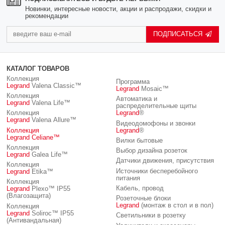
Новинки, интересные новости, акции и распродажи, скидки и
рекомендации
ПОДПИСАТЬСЯ
КАТАЛОГ ТОВАРОВ
Коллекция
Программа
Legrand
Valena Classic™
Legrand
Mosaic™
Коллекция
Автоматика и
Legrand
Valena Life™
распределительные щиты
Коллекция
Legrand
®
Legrand
Valena Allure™
Видеодомофоны и звонки
Коллекция
Legrand
®
Legrand
Celiane™
Вилки бытовые
Коллекция
Выбор дизайна розеток
Legrand
Galea Life™
Датчики движения, присутствия
Коллекция
Источники бесперебойного
Legrand
Etika™
питания
Коллекция
Кабель, провод
Legrand
Plexo™ IP55
(Влагозащита)
Розеточные блоки
Legrand
(монтаж в стол и в пол)
Коллекция
Legrand
Soliroc™ IP55
Светильники в розетку
(Антивандальная)