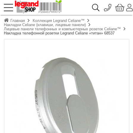
096 776-72-46
О компании
Главная
Коллекция Legrand Celiane™
Доставка
Накладки Celiane (клавиши, лицевые панели)
044 390-66-40
Лицевые панели телефонных и компьютерных розеток Celiane™
Каталоги продукции Legrand
Накладка телефонной розетки Legrand Celiane «титан» 68537
Гарантия
050 337-07-10
Контакты
093 332-67-53