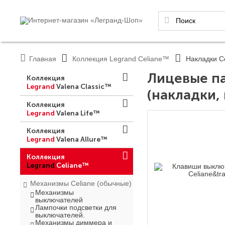
Главная
Коллекция Legrand Celiane™
Накладки C
Лицевые п
Коллекция
Legrand
Valena Classic™
(накладки,
Коллекция
Legrand
Valena Life™
Коллекция
Legrand
Valena Allure™
Коллекция
Legrand
Celiane™
Механизмы Celiane (обычные)
Механизмы
выключателей
Лампочки подсветки для
выключателей.
Механизмы диммера и