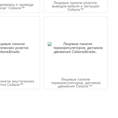
Лицевые панели розеток,
диммера и привода
выводов кабеля и заглушек
юзи" Celiane™
Celiane™
Лицевые панели
анели акустических
терморегуляторов, датчиков
еток Celiane™
движения Celiane™.