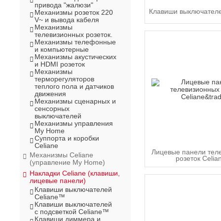
привода "жалюзи"
Клавиши выключател
Механизмы розеток 220
V
~
и вывода кабеля
Механизмы
телевизионных розеток.
Механизмы телефонные
и компьютерные
Механизмы акустических
и HDMI розеток
Механизмы
терморегуляторов
теплого пола и датчиков
движения
Механизмы сценарных и
сенсорных
выключателей
Механизмы управления
My Home
Суппорта и коробки
Celiane
Лицевые панели тел
Механизмы Celiane
розеток Celi
(управление My Home)
Накладки Celiane (клавиши,
лицевые панели)
Клавиши выключателей
Celiane™
Клавиши выключателей
с подсветкой Celiane™
Клавиши диммера и