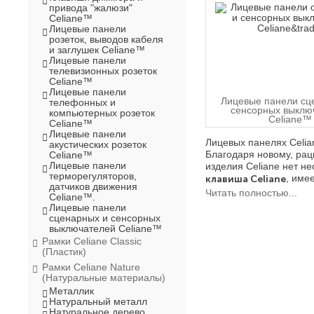
привода "жалюзи"
Celiane™
Лицевые панели
розеток, выводов кабеля
и заглушек Celiane™
Лицевые панели
телевизионных розеток
Celiane™
Лицевые панели
Лицевые панели сц
телефонных и
сенсорных выклю
компьютерных розеток
Celiane™
Celiane™
Лицевые панели
Лицевых панелях Celia
акустических розеток
Благодаря новому, рац
Celiane™
Лицевые панели
изделия Celiane нет н
терморегуляторов,
клавиша Celiane
, име
датчиков движения
На схеме ниже, показ
Читать полностью...
Celiane™.
Лицевые панели
сценарных и сенсорных
выключателей Celiane™
Рамки Celiane Classic
(Пластик)
Рамки Celiane Nature
(Натуральные материалы)
Металлик
Натуральный металл
Натуральное дерево