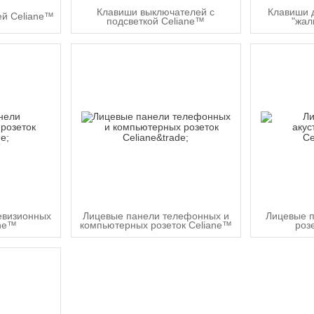
Клавиши выключателей с
Клавиши 
ей Celiane™
подсветкой Celiane™
"жал
евизионных
Лицевые панели телефонных и
Лицевые п
ane™
компьютерных розеток Celiane™
роз