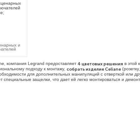
енарных и
чателей
ne, компания Legrand предоставляет
4 цветовых решения
в этой 
иональному подходу к монтажу,
собрать изделие Celiane
(розетку
еобходимости для дополнительных манипуляций с отверткой или 
ет специальные защелки, что дает ей легко монтироваться и демонт
ан
порядок сборки и очередность монтаж
а клавиши (панели).