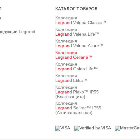
Я
КАТАЛОГ ТОВАРОВ
и
Коллекция
Legrand
Valena Classic™
Коллекция
родукции Legrand
Legrand
Valena Life™
Коллекция
Legrand
Valena Allure™
Коллекция
Legrand
Celiane™
Коллекция
Legrand
Galea Life™
Коллекция
Legrand
Etika™
Коллекция
Legrand
Plexo™ IP55
(Влагозащита)
Коллекция
Legrand
Soliroc™ IP55
(Антивандальная)