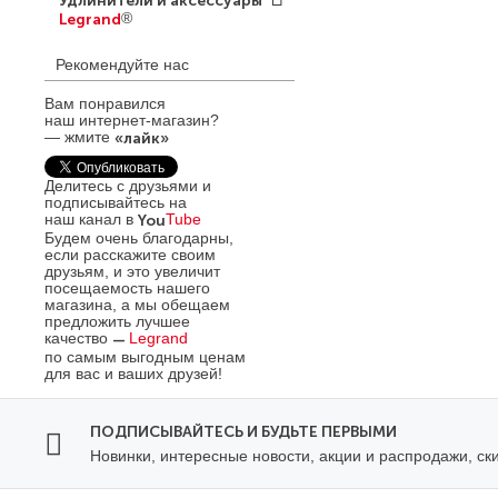
Удлинители и аксессуары
Legrand
®
Удлинители «Стандарт»
Рекомендуйте нас
Legrand
Удлинители «Comfort»
Вам понравился
Legrand
наш интернет-магазин?
Удлинители «Safe Control»
— жмите
«лайк»
Legrand
Аксессуары
Делитесь с друзьями и
Legrand
Элиум™
подписывайтесь на
наш канал в
You
Tube
Силовые разъемы
Будем очень благодарны,
Legrand
если расскажите своим
друзьям, и это увеличит
посещаемость нашего
магазина, а мы обещаем
предложить лучшее
качество
—
Legrand
по самым выгодным ценам
для вас и ваших друзей!
ПОДПИСЫВАЙТЕСЬ И БУДЬТЕ ПЕРВЫМИ
Новинки, интересные новости, акции и распродажи, ск