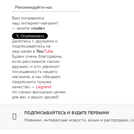
выключателей Celiane™
Удлинители «Стандарт»
Рекомендуйте нас
Рамки Celiane Classic (Пластик)
Legrand
Рамки Celiane Nature
Удлинители «Comfort»
Вам понравился
(Натуральные материалы)
Legrand
наш интернет-магазин?
Металлик
Удлинители «Safe Control»
— жмите
«лайк»
Натуральный металл
Legrand
Натуральное дерево
Аксессуары
Стекло и камень
Делитесь с друзьями и
Legrand
Элиум™
Натуральная кожа
подписывайтесь на
наш канал в
You
Tube
Рамки Celiane Exclusive
Силовые разъемы
Будем очень благодарны,
(Эксклюзивная отделка)
Legrand
если расскажите своим
друзьям, и это увеличит
посещаемость нашего
магазина, а мы обещаем
предложить лучшее
качество
—
Legrand
по самым выгодным ценам
для вас и ваших друзей!
ПОДПИСЫВАЙТЕСЬ И БУДЬТЕ ПЕРВЫМИ
Новинки, интересные новости, акции и распродажи, 