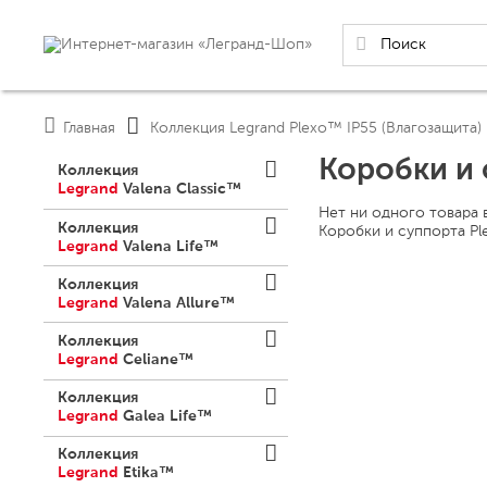
Главная
Коллекция Legrand Plexo™ IP55 (Влагозащита)
Коробки и 
Коллекция
Legrand
Valena Classic™
Нет ни одного товара 
Коллекция
Коробки и суппорта Pl
Legrand
Valena Life™
Коллекция
Legrand
Valena Allure™
Коллекция
Legrand
Celiane™
Механизмы Celiane (обычные)
Коллекция
Механизмы
Legrand
Galea Life™
выключателей
Механизмы Galea Life™
Лампочки подсветки для
Коллекция
выключателей.
Механизмы
Legrand
Etika™