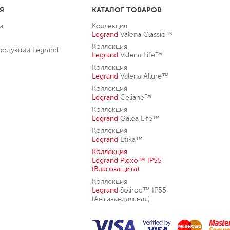
Я
КАТАЛОГ ТОВАРОВ
и
Коллекция
Legrand
Valena Classic™
Коллекция
родукции Legrand
Legrand
Valena Life™
Коллекция
Legrand
Valena Allure™
Коллекция
Legrand
Celiane™
Коллекция
Legrand
Galea Life™
Коллекция
Legrand
Etika™
Коллекция
Legrand
Plexo™ IP55
(Влагозащита)
Коллекция
Legrand
Soliroc™ IP55
(Антивандальная)