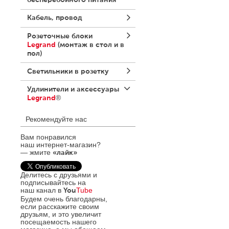
бесперебойного питания
Кабель, провод
Розеточные блоки
Legrand
(монтаж в стол и в
пол)
Светильники в розетку
Удлинители и аксессуары
®
Legrand
Удлинители «Стандарт»
Рекомендуйте нас
Legrand
Удлинители «Comfort»
Вам понравился
Legrand
наш интернет-магазин?
Удлинители «Safe Control»
— жмите
«лайк»
Legrand
Аксессуары
Делитесь с друзьями и
Элиум™
Legrand
подписывайтесь на
наш канал в
Tube
You
Силовые разъемы
Будем очень благодарны,
Legrand
если расскажите своим
друзьям, и это увеличит
посещаемость нашего