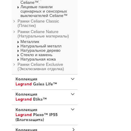
Celiane™.
Лицевые панели
сценарных и сенсорных
выключателей Celiane™
Рамки Celiane Classic
(Пластик)
Рамки Celiane Nature
(Натуральные материалы)
Металлик
Натуральный металл
Натуральное дерево
Стекло и камень
Натуральная кожа
Рамки Celiane Exclusive
(Эксклюзивная отделка)
Коллекция
Legrand
Galea Life™
Механизмы Galea Life™
Коллекция
Механизмы
Legrand
Etika™
выключателей.
Лампочки подсветки для
Etika™ – Белый цвет
Коллекция
выключателей.
Etika™ – Бежевый цвет
Legrand
Plexo™ IP55
Механизмы диммера и
(Влагозащита)
привода жалюзи.
Etika™ – цвет алюминий
Механизмы розеток 220
Etika™ – Черный цвет
Механизмы Plexo
V~ и вывода кабеля.
Коллекция