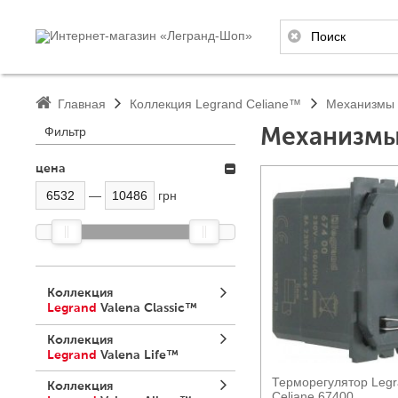
Главная
Коллекция Legrand Celiane™
Механизмы 
Фильтр
Механизмы 
цена
—
грн
Быстрый прос
Коллекция
Legrand
Valena Classic™
Коллекция
Legrand
Valena Life™
Терморегулятор Leg
Коллекция
Celiane 67400