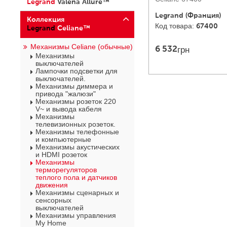
Legrand
Valena Allure™
Legrand (Франция)
Коллекция
67400
Legrand
Celiane™
Механизмы Celiane (обычные)
грн
6 532
Механизмы
выключателей
Лампочки подсветки для
выключателей.
Механизмы диммера и
привода "жалюзи"
Механизмы розеток 220
V
~
и вывода кабеля
Механизмы
телевизионных розеток.
Механизмы телефонные
и компьютерные
Механизмы акустических
и HDMI розеток
Механизмы
терморегуляторов
теплого пола и датчиков
движения
Механизмы сценарных и
сенсорных
выключателей
Механизмы управления
My Home