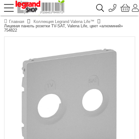
096 776-72-46
О компании
Главная
Коллекция Legrand Valena Life™
Доставка
Лицевая панель розетки TV-SAT, Valena Life, цвет «алюминий»
044 390-66-40
754822
Каталоги продукции Legrand
Гарантия
050 337-07-10
Контакты
093 332-67-53