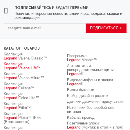
ПОДПИСЫВАЙТЕСЬ И БУДЬТЕ ПЕРВЫМИ
Новинки, интересные новости, акции и распродажи, скидки и
рекомендации
ПОДПИСАТЬСЯ
КАТАЛОГ ТОВАРОВ
Коллекция
Программа
Legrand
Valena Classic™
Legrand
Mosaic™
Коллекция
Автоматика и
Legrand
Valena Life™
распределительные щиты
Коллекция
Legrand
®
Legrand
Valena Allure™
Видеодомофоны и звонки
Коллекция
Legrand
®
Legrand
Celiane™
Вилки бытовые
Коллекция
Выбор дизайна розеток
Legrand
Galea Life™
Датчики движения, присутствия
Коллекция
Источники бесперебойного
Legrand
Etika™
питания
Коллекция
Кабель, провод
Legrand
Plexo™ IP55
(Влагозащита)
Розеточные блоки
Legrand
(монтаж в стол и в пол)
Коллекция