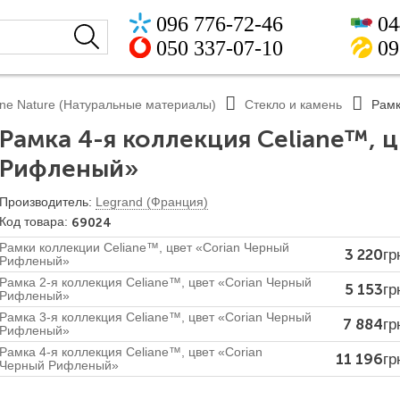
096 776-72-46
04
050 337-07-10
09
ane Nature (Натуральные материалы)
Стекло и камень
Рамк
Рамка 4-я коллекция Celiane™, 
Рифленый»
Legrand (Франция)
69024
Рамки коллекции Celiane™, цвет «Corian Черный
3 220
гр
Рифленый»
Рамка 2-я коллекция Celiane™, цвет «Corian Черный
5 153
гр
Рифленый»
Рамка 3-я коллекция Celiane™, цвет «Corian Черный
7 884
гр
Рифленый»
Рамка 4-я коллекция Celiane™, цвет «Corian
11 196
гр
Черный Рифленый»