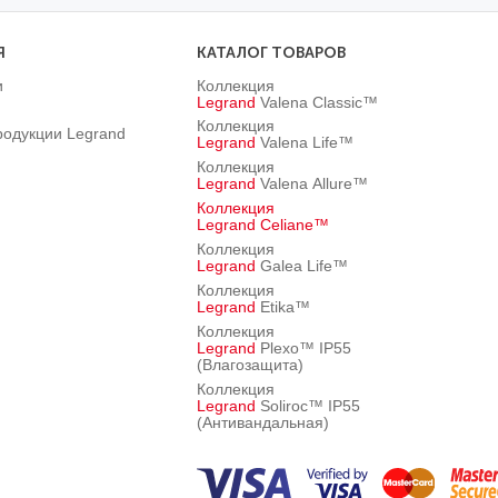
Я
КАТАЛОГ ТОВАРОВ
и
Коллекция
Legrand
Valena Classic™
Коллекция
родукции Legrand
Legrand
Valena Life™
Коллекция
Legrand
Valena Allure™
Коллекция
Legrand
Celiane™
Коллекция
Legrand
Galea Life™
Коллекция
Legrand
Etika™
Коллекция
Legrand
Plexo™ IP55
(Влагозащита)
Коллекция
Legrand
Soliroc™ IP55
(Антивандальная)