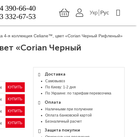
4 390-66-40
Укр
Рус
3 332-67-53
а 4-я коллекция Celiane™, цвет «Corian Черный Рифленый»
цвет «Corian Черный
Доставка
Самовывоз
н
По Киеву: 1-2 дня
КУПИТЬ
По Украине: по тарифам перевозчика
н
КУПИТЬ
Оплата
Наличными при получении
н
КУПИТЬ
Оплата банковской картой
Безналичный расчет
н
КУПИТЬ
Защита покупки