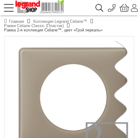
096 776-72-46
О компании
Главная
Коллекция Legrand Celiane™
Доставка
Рамки Celiane Classic (Пластик)
044 390-66-40
Рамка 2-я коллекция Celiane™, цвет «Грэй перкаль»
Каталоги продукции Legrand
Гарантия
050 337-07-10
Контакты
093 332-67-53