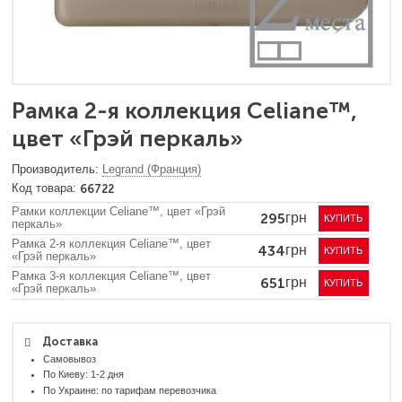
Рамка 2-я коллекция Celiane™,
цвет «Грэй перкаль»
Legrand (Франция)
66722
Рамки коллекции Celiane™, цвет «Грэй
295
грн
КУПИТЬ
перкаль»
Рамка 2-я коллекция Celiane™, цвет
434
грн
КУПИТЬ
«Грэй перкаль»
Рамка 3-я коллекция Celiane™, цвет
651
грн
КУПИТЬ
«Грэй перкаль»
Доставка
Самовывоз
По Киеву: 1-2 дня
По Украине: по тарифам перевозчика