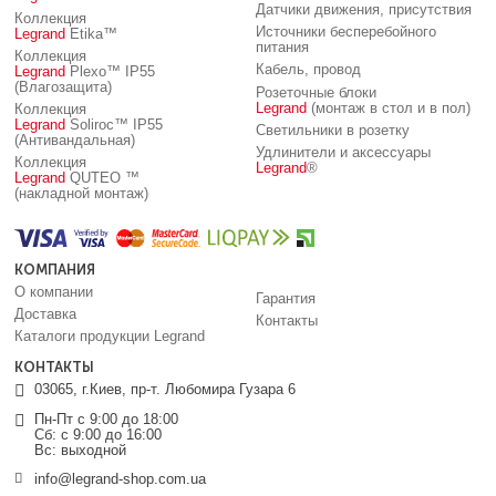
Датчики движения, присутствия
Коллекция
Источники бесперебойного
Legrand
Etika™
питания
Коллекция
Кабель, провод
Legrand
Plexo™ IP55
(Влагозащита)
Розеточные блоки
Legrand
(монтаж в стол и в пол)
Коллекция
Legrand
Soliroc™ IP55
Светильники в розетку
(Антивандальная)
Удлинители и аксессуары
Коллекция
Legrand
®
Legrand
QUTEO ™
(накладной монтаж)
КОМПАНИЯ
О компании
Гарантия
Доставка
Контакты
Каталоги продукции Legrand
КОНТАКТЫ
03065, г.Киев, пр-т. Любомира Гузара 6
Пн-Пт с 9:00 до 18:00
Сб: с 9:00 до 16:00
Вс: выходной
info@legrand-shop.com.ua