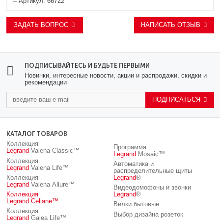
– Артикул: 66722
ЗАДАТЬ ВОПРОС
НАПИСАТЬ ОТЗЫВ
ПОДПИСЫВАЙТЕСЬ И БУДЬТЕ ПЕРВЫМИ
Новинки, интересные новости, акции и распродажи, скидки и
рекомендации
ПОДПИСАТЬСЯ
КАТАЛОГ ТОВАРОВ
Коллекция
Программа
Legrand
Valena Classic™
Legrand
Mosaic™
Коллекция
Автоматика и
Legrand
Valena Life™
распределительные щиты
Коллекция
Legrand
®
Legrand
Valena Allure™
Видеодомофоны и звонки
Коллекция
Legrand
®
Legrand
Celiane™
Вилки бытовые
Коллекция
Выбор дизайна розеток
Legrand
Galea Life™