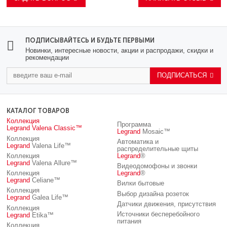
ПОДПИСЫВАЙТЕСЬ И БУДЬТЕ ПЕРВЫМИ
Новинки, интересные новости, акции и распродажи, скидки и
рекомендации
ПОДПИСАТЬСЯ
КАТАЛОГ ТОВАРОВ
Коллекция
Программа
Legrand
Valena Classic™
Legrand
Mosaic™
Коллекция
Автоматика и
Legrand
Valena Life™
распределительные щиты
Коллекция
Legrand
®
Legrand
Valena Allure™
Видеодомофоны и звонки
Коллекция
Legrand
®
Legrand
Celiane™
Вилки бытовые
Коллекция
Выбор дизайна розеток
Legrand
Galea Life™
Датчики движения, присутствия
Коллекция
Источники бесперебойного
Legrand
Etika™
питания
Коллекция