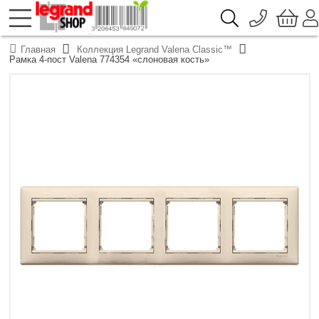
096 776-72-46
О компании
Главная
Коллекция Legrand Valena Classic™
Доставка
Рамка 4-пост Valena 774354 «слоновая кость»
044 390-66-40
Каталоги продукции Legrand
Гарантия
050 337-07-10
Контакты
093 332-67-53