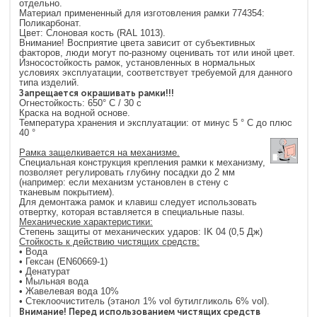
отдельно.
Материал примененный для изготовления рамки 774354:
Поликарбонат.
Цвет: Слоновая кость (RAL 1013).
Внимание! Восприятие цвета зависит от субъективных
факторов, люди могут по-разному оценивать тот или иной цвет.
Износостойкость рамок, установленных в нормальных
условиях эксплуатации, соответствует требуемой для данного
типа изделий.
Запрещается окрашивать рамки!!!
Огнестойкость: 650° C / 30 с
Краска на водной основе.
Температура хранения и эксплуатации: от минус 5 ° C до плюс
40 °
Рамка защелкивается на механизме.
Специальная конструкция крепления рамки к механизму,
позволяет регулировать глубину посадки до 2 мм
(например: если механизм установлен в стену с
тканевым покрытием).
Для демонтажа рамок и клавиш следует использовать
отвертку, которая вставляется в специальные пазы.
Механические характеристики:
Степень защиты от механических ударов: IK 04 (0,5 Дж)
Стойкость к действию чистящих средств:
• Вода
• Гексан (EN60669-1)
• Денатурат
• Мыльная вода
• Жавелевая вода 10%
• Стеклоочиститель (этанол 1% vol бутилгликоль 6% vol).
Внимание! Перед использованием чистящих средств