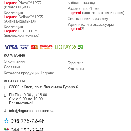
Кабель, провод
Legrand
Plexo™ IP55
(Влагозащита)
Розеточные блоки
Legrand
(монтаж в стол и в пол)
Коллекция
Legrand
Soliroc™ IP55
Светильники в розетку
(Антивандальная)
Удлинители и аксессуары
Коллекция
Legrand
®
Legrand
QUTEO ™
(накладной монтаж)
КОМПАНИЯ
О компании
Гарантия
Доставка
Контакты
Каталоги продукции Legrand
КОНТАКТЫ
03065, г.Киев, пр-т. Любомира Гузара 6
Пн-Пт с 9:00 до 18:00
Сб: с 9:00 до 16:00
Вс: выходной
info@legrand-shop.com.ua
096 776-72-46
044 390-66-40