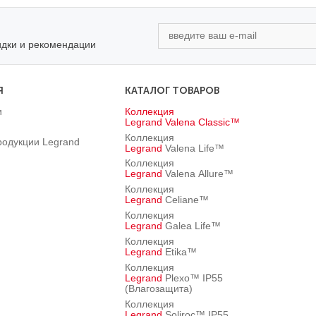
идки и рекомендации
Я
КАТАЛОГ ТОВАРОВ
и
Коллекция
Legrand
Valena Classic™
Коллекция
родукции Legrand
Legrand
Valena Life™
Коллекция
Legrand
Valena Allure™
Коллекция
Legrand
Celiane™
Коллекция
Legrand
Galea Life™
Коллекция
Legrand
Etika™
Коллекция
Legrand
Plexo™ IP55
(Влагозащита)
Коллекция
Legrand
Soliroc™ IP55