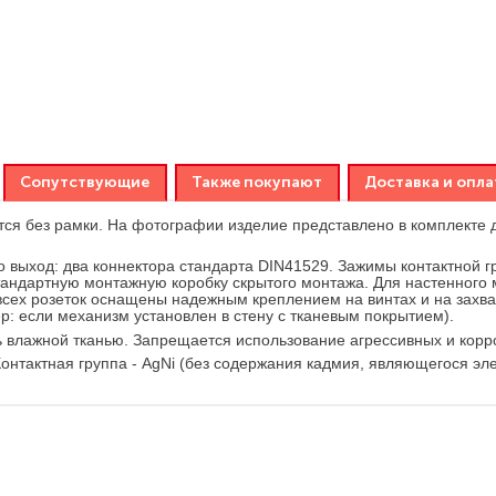
Сопутствующие
Также покупают
Доставка и опла
тся без рамки. На фотографии изделие представлено в комплекте
 выход: два коннектора стандарта DIN41529. Зажимы контактной г
в стандартную монтажную коробку скрытого монтажа. Для настенног
всех розеток оснащены надежным креплением на винтах и на захва
р: если механизм установлен в стену с тканевым покрытием).
ь влажной тканью. Запрещается использование агрессивных и корр
 Контактная группа - AgNi (без содержания кадмия, являющегося 