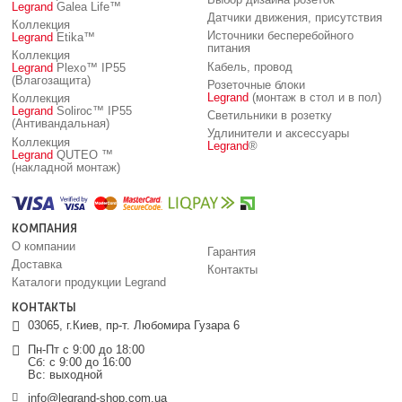
Legrand
Galea Life™
Датчики движения, присутствия
Коллекция
Источники бесперебойного
Legrand
Etika™
питания
Коллекция
Кабель, провод
Legrand
Plexo™ IP55
(Влагозащита)
Розеточные блоки
Legrand
(монтаж в стол и в пол)
Коллекция
Legrand
Soliroc™ IP55
Светильники в розетку
(Антивандальная)
Удлинители и аксессуары
Коллекция
Legrand
®
Legrand
QUTEO ™
(накладной монтаж)
КОМПАНИЯ
О компании
Гарантия
Доставка
Контакты
Каталоги продукции Legrand
КОНТАКТЫ
03065, г.Киев, пр-т. Любомира Гузара 6
Пн-Пт с 9:00 до 18:00
Сб: с 9:00 до 16:00
Вс: выходной
info@legrand-shop.com.ua