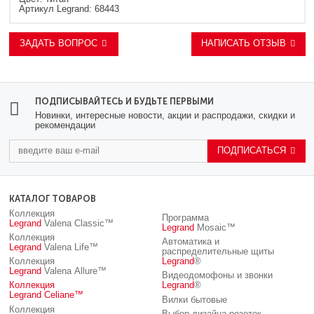
Артикул Legrand: 68443
ЗАДАТЬ ВОПРОС
НАПИСАТЬ ОТЗЫВ
ПОДПИСЫВАЙТЕСЬ И БУДЬТЕ ПЕРВЫМИ
Новинки, интересные новости, акции и распродажи, скидки и
рекомендации
ПОДПИСАТЬСЯ
КАТАЛОГ ТОВАРОВ
Коллекция
Программа
Legrand
Valena Classic™
Legrand
Mosaic™
Коллекция
Автоматика и
Legrand
Valena Life™
распределительные щиты
Коллекция
Legrand
®
Legrand
Valena Allure™
Видеодомофоны и звонки
Коллекция
Legrand
®
Legrand
Celiane™
Вилки бытовые
Коллекция
Выбор дизайна розеток