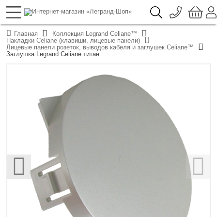
096 776-72-46
О компании
Главная
Коллекция Legrand Celiane™
Доставка
Накладки Celiane (клавиши, лицевые панели)
044 390-66-40
Лицевые панели розеток, выводов кабеля и заглушек Celiane™
Каталоги продукции Legrand
Заглушка Legrand Celiane титан
Гарантия
050 337-07-10
Контакты
093 332-67-53
‹
›