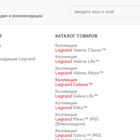
идки и рекомендации
Я
КАТАЛОГ ТОВАРОВ
и
Коллекция
Legrand
Valena Classic™
Коллекция
родукции Legrand
Legrand
Valena Life™
Коллекция
Legrand
Valena Allure™
Коллекция
Legrand
Celiane™
Коллекция
Legrand
Galea Life™
Коллекция
Legrand
Etika™
Коллекция
Legrand
Plexo™ IP55
(Влагозащита)
Коллекция
Legrand
Soliroc™ IP55