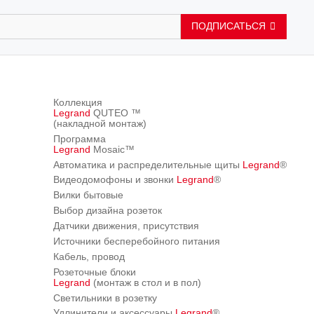
ПОДПИСАТЬСЯ
Коллекция
Legrand
QUTEO ™
(накладной монтаж)
Программа
Legrand
Mosaic™
Автоматика и распределительные щиты
Legrand
®
Видеодомофоны и звонки
Legrand
®
Вилки бытовые
Выбор дизайна розеток
Датчики движения, присутствия
Источники бесперебойного питания
Кабель, провод
Розеточные блоки
Legrand
(монтаж в стол и в пол)
Светильники в розетку
Удлинители и аксессуары
Legrand
®