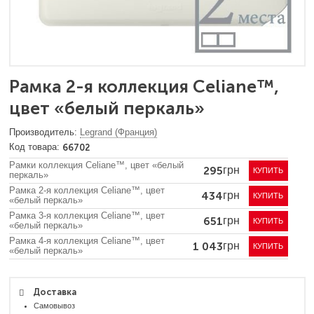
Рамка 2-я коллекция Celiane™,
цвет «белый перкаль»
Legrand (Франция)
66702
Рамки коллекция Celiane™, цвет «белый
295
грн
КУПИТЬ
перкаль»
Рамка 2-я коллекция Celiane™, цвет
434
грн
КУПИТЬ
«белый перкаль»
Рамка 3-я коллекция Celiane™, цвет
651
грн
КУПИТЬ
«белый перкаль»
Рамка 4-я коллекция Celiane™, цвет
1 043
грн
КУПИТЬ
«белый перкаль»
Доставка
Самовывоз