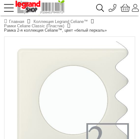
096 776-72-46
О компании
Главная
Коллекция Legrand Celiane™
Доставка
Рамки Celiane Classic (Пластик)
044 390-66-40
Рамка 2-я коллекция Celiane™, цвет «белый перкаль»
Каталоги продукции Legrand
Гарантия
050 337-07-10
Контакты
093 332-67-53