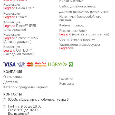
Вилки бытовые
Коллекция
Выбор дизайна розеток
Legrand
Galea Life™
Датчики движения, присутствия
Коллекция
Источники бесперебойного
Legrand
Etika™
питания
Коллекция
Кабель, провод
Legrand
Plexo™ IP55
(Влагозащита)
Розеточные блоки
Legrand
(монтаж в стол и в пол)
Коллекция
Legrand
Soliroc™ IP55
Светильники в розетку
(Антивандальная)
Удлинители и аксессуары
Коллекция
Legrand
®
Legrand
QUTEO ™
(накладной монтаж)
КОМПАНИЯ
О компании
Гарантия
Доставка
Контакты
Каталоги продукции Legrand
КОНТАКТЫ
03065, г.Киев, пр-т. Любомира Гузара 6
Пн-Пт с 9:00 до 18:00
Сб: с 9:00 до 16:00
Вс: выходной