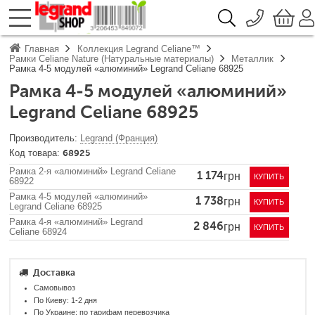
096 776-72-46
О компании
Главная
Коллекция Legrand Celiane™
Доставка
Рамки Celiane Nature (Натуральные материалы)
Металлик
044 390-66-40
Рамка 4-5 модулей «алюминий» Legrand Celiane 68925
Каталоги продукции Legrand
Гарантия
050 337-07-10
Рамка 4-5 модулей «алюминий»
Контакты
093 332-67-53
Legrand Celiane 68925
Legrand (Франция)
68925
Рамка 2-я «алюминий» Legrand Celiane
грн
1 174
КУПИТЬ
68922
Рамка 4-5 модулей «алюминий»
грн
1 738
КУПИТЬ
Legrand Celiane 68925
Рамка 4-я «алюминий» Legrand
грн
2 846
КУПИТЬ
Celiane 68924
Доставка
Самовывоз
По Киеву: 1-2 дня
По Украине: по тарифам перевозчика