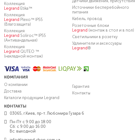
Датчики движения, присутствия
Коллекция
Источники бесперебойного
Legrand
Etika™
питания
Коллекция
Кабель, провод
Legrand
Plexo™ IP55
(Влагозащита)
Розеточные блоки
Legrand
(монтаж в стол и в пол)
Коллекция
Legrand
Soliroc™ IP55
Светильники в розетку
(Антивандальная)
Удлинители и аксессуары
Коллекция
Legrand
®
Legrand
QUTEO ™
(накладной монтаж)
КОМПАНИЯ
О компании
Гарантия
Доставка
Контакты
Каталоги продукции Legrand
КОНТАКТЫ
03065, г.Киев, пр-т. Любомира Гузара 6
Пн-Пт с 9:00 до 18:00
Сб: с 9:00 до 16:00
Вс: выходной
info@legrand-shop.com.ua