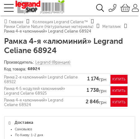
096 776-72-46
О компании
Главная
Коллекция Legrand Celiane™
Доставка
Рамки Celiane Nature (Натуральные материалы)
Металлик
044 390-66-40
Рамка 4-я «алюминий» Legrand Celiane 68924
Каталоги продукции Legrand
050 337-07-10
Гарантия
Рамка 4-я «алюминий» Legrand
Контакты
093 332-67-53
Celiane 68924
Legrand (Франция)
68924
Рамка 2-я «алюминий» Legrand Celiane
грн
1 174
КУПИТЬ
68922
Рамка 4-5 модулей «алюминий»
грн
1 738
КУПИТЬ
Legrand Celiane 68925
Рамка 4-я «алюминий» Legrand
грн
2 846
КУПИТЬ
Celiane 68924
Доставка
Самовывоз
По Киеву: 1-2 дня