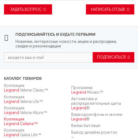
ЗАДАТЬ ВОПРОС
НАПИСАТЬ ОТЗЫВ
ПОДПИСЫВАЙТЕСЬ И БУДЬТЕ ПЕРВЫМИ
Новинки, интересные новости, акции и распродажи,
скидки и рекомендации
ПОДПИСАТЬСЯ
КАТАЛОГ ТОВАРОВ
Коллекция
Программа
Legrand
Valena Classic™
Legrand
Mosaic™
Коллекция
Автоматика и
Legrand
Valena Life™
распределительные щиты
Коллекция
Legrand
®
Legrand
Valena Allure™
Видеодомофоны и звонки
Коллекция
Legrand
®
Legrand
Celiane™
Вилки бытовые
Коллекция
Выбор дизайна розеток
Legrand
Galea Life™